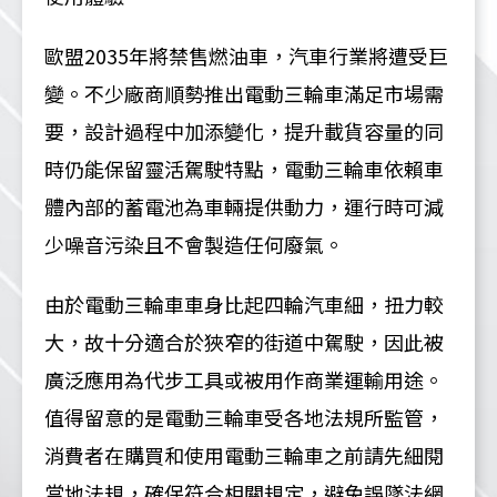
歐盟
2035
年將禁售燃油車，汽車行業將遭受巨
變。不少廠商順勢推出電動三輪車滿足市場需
要，設計過程中加添變化，提升載貨容量的同
時仍能保留靈活駕駛特點，電動三輪車依賴車
體內部的蓄電池為車輛提供動力，運行時可減
少噪音污染且不會製造任何廢氣。
由於電動三輪車車身比起四輪汽車細，扭力較
大，故十分適合於狹窄的街道中駕駛，因此被
廣泛應用為代步工具或被用作商業運輸用途。
值得留意的是電動三輪車受各地法規所監管，
消費者在購買和使用電動三輪車之前請先細閱
當地法規，確保符合相關規定，避免誤墜法網